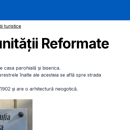
ii turistice
nităţii Reformate
e casa parohială şi biserica.
ferestrele înalte ale acesteia se află spre strada
1-1902 și are o arhitectură neogotică.